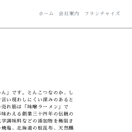
ホーム
会社案内
フランチャイズ
めん」です。とんこつなのか、し
で言い現わしにくい深みのあると
の売れ筋は「味噌ラーメン」で
が味わえる創業三十四年の伝統の
化学調味料などの添加物を極限ま
の焼塩、北海道の根昆布、天然醸