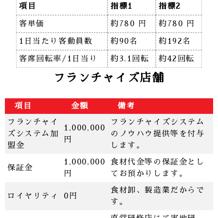
項目
指標1
指標2
客単価
約780 円
約780 円
1日当たり客動員数
約90名
約192名
客席回転率/1日当り
約3.1回転
約42回転
フランチャイズ店舗
項目
金額
備考
フランチャイ
フランチャイズシステム
1,000,000
ズシステム加
のノウハウ提供等を付与
円
盟金
します。
1,000,000
食材代金等の保証金とし
保証金
円
てお預かりします。
食材卸、製造業だからで
ロイヤリティ
0円
す。