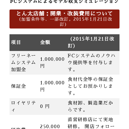
FCシステムによるモデル収支シミュレーション
とん太店舗：開業・改装費用について
（加盟条件等、一部改訂。2015年1月21日改
訂）
（2015年1月21日改
項目
金額
訂）
フリーネー
FCシステムのノウハ
1,000,000
ムシステム
ウ提供等を付与しま
円
加盟金
す。
食材代金等の保証金
1,000,000
保証金
としてお預かりしま
円
す。
ロイヤリテ
食材卸、製造業だか
0 円
ィ
らです。
直営研修店にて実地
250,000
研修。 開店フォロー