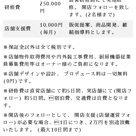
直営研修店にて実地研
250,000
研修費
修。 開店フォローを致し
円
ます。(2名様まで)
10,000円
販促提案、商品開発、維
店舗支援費
(毎月)
続指導料とします。
保証金以外は全て税別です。
店舗物件取得費用や内外装工事費用、厨房機器従業
員募集費用等はオーナー様のご負担になります。
店舗デザインや設計、 プロデュース料は一切無料
(0円)です。
研修費は直営店舗にて約5日間、実店舗にて(開店フ
ォロー) 約5日間。宿泊費、交通費は自費となりま
す。
開店後のフォローとして、 開店支援(店舗運営フォ
ロー)が必要な場合、1日につき、2万円を別途頂戴
いたします。 (最大10日間まで)